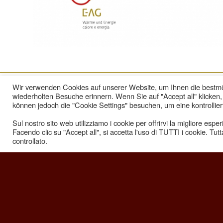
Wir verwenden Cookies auf unserer Website, um Ihnen die bestmög
wiederholten Besuche erinnern. Wenn Sie auf "Accept all" klicke
können jedoch die "Cookie Settings" besuchen, um eine kontrollier
Per reclami e richieste di informazioni potete
contattarci ai seguentirecapiti:
Sul nostro sito web utilizziamo i cookie per offrirvi la migliore espe
0473/849521 –
info@e-ag-mals.it
Facendo clic su "Accept all", si accetta l'uso di TUTTI i cookie. Tut
controllato.
© Copyright - E-AG