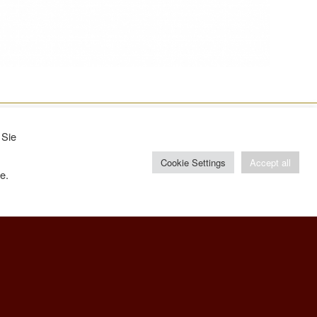
 Sie
Lunedi – Venerdi
Cookie Settings
Accept all
ore 8:30-12:00
te.
Impressum
Privacy
Videosorveglianza
EFRE